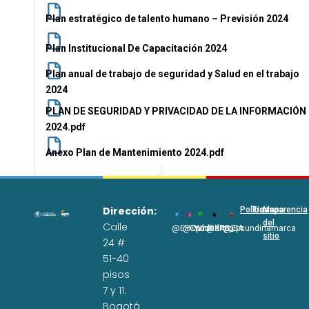
Plan estratégico de talento humano – Previsión 2024
Plan Institucional De Capacitación 2024
Plan anual de trabajo de seguridad y Salud en el trabajo
2024
PLAN DE SEGURIDAD Y PRIVACIDAD DE LA INFORMACIÓN
2024.pdf
Anexo Plan de Mantenimiento 2024.pdf
Dirección:
Políticas
Transparencia
Mapa
del
Calle
@EPCundi
@Epcundi
WhatsApp
@EPC_SA
@Epcundinamarca
sitio
24 #
51-40
pisos
7 y 11.
Bogotá