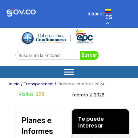
Ir
al
Intranet
ES
contenido
Search
Buscar
Inicio
Transparencia
Planes e Informes 2024
Visitas:
298
febrero 2, 2026
Te puede
Planes e
interesar
Informes