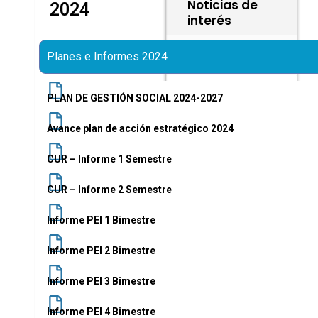
Noticias de
2024
interés
Search
Planes e Informes 2024
Siembra de
PLAN DE GESTIÓN SOCIAL 2024-2027
Árboles
Avance plan de acción estratégico 2024
Ver más info »
CUR – Informe 1 Semestre
abril 22, 2026
CUR – Informe 2 Semestre
Emergencia
Informe PEI 1 Bimestre
Agua de Dios
Informe PEI 2 Bimestre
Ver más info »
Informe PEI 3 Bimestre
abril 22, 2026
Informe PEI 4 Bimestre