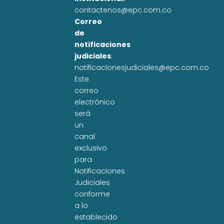
contactenos@epc.com.co
Correo
de
notificaciones
judiciales
:
notificacionesjudiciales@epc.com.co
Este
correo
electrónico
será
un
canal
exclusivo
para
Notificaciones
Judiciales
conforme
a lo
establecido