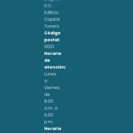
D.C.
Edificio
Capital
Towers
Código
postal:
111321.
Horario
de
atención:
Lunes
a
Viernes
de
8:00
a.m. a
5:00
p.m.
Horario