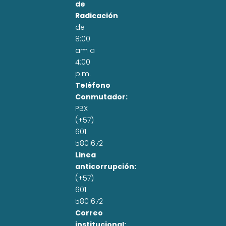
de
Radicación
de
8:00
am a
4:00
p.m.
Teléfono
Conmutador:
PBX
(+57)
601
5801672
Linea
anticorrupción:
(+57)
601
5801672
Correo
institucional: