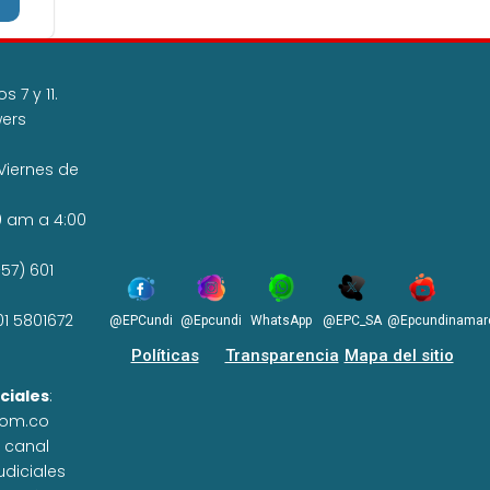
 7 y 11.
wers
Viernes de
0 am a 4:00
57) 601
01 5801672
@EPCundi
@Epcundi
WhatsApp
@EPC_SA
@Epcundinamar
Políticas
Transparencia
Mapa del sitio
ciales
:
com.co
n canal
udiciales