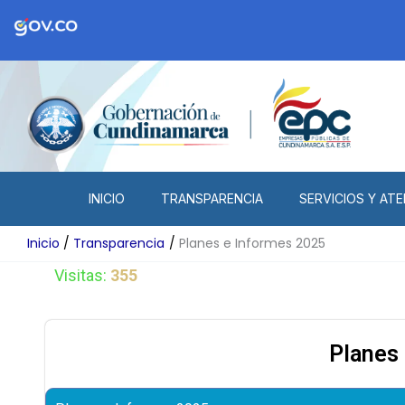
Ir
al
contenido
INICIO
TRANSPARENCIA
SERVICIOS Y ATE
Inicio
Transparencia
Planes e Informes 2025
Visitas:
355
Planes