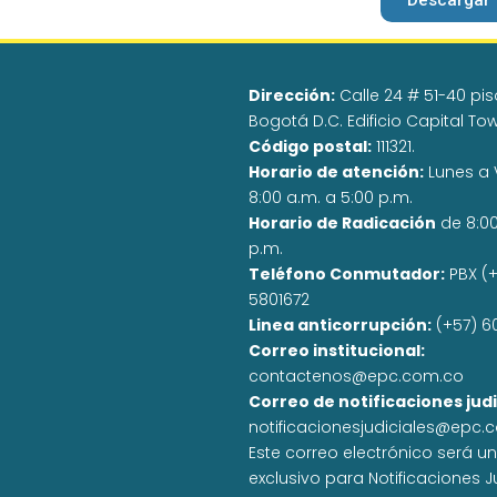
Descargar
Dirección:
Calle 24 # 51-40 pisos
Bogotá D.C. Edificio Capital To
Código postal:
111321.
Horario de atención:
Lunes a 
8:00 a.m. a 5:00 p.m.
Horario de Radicación
de 8:0
p.m.
Teléfono Conmutador:
PBX (+
5801672
Linea anticorrupción:
(+57) 6
Correo institucional:
contactenos@epc.com.co
Correo de notificaciones judi
notificacionesjudiciales@epc.
Este correo electrónico será u
exclusivo para Notificaciones J