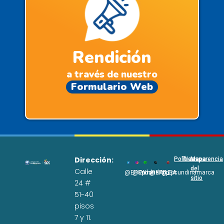
Rendición
a través de nuestro
Formulario Web
Dirección:
Políticas
Transparencia
Mapa
del
Calle
@EPCundi
@Epcundi
WhatsApp
@EPC_SA
@Epcundinamarca
sitio
24 #
51-40
pisos
7 y 11.