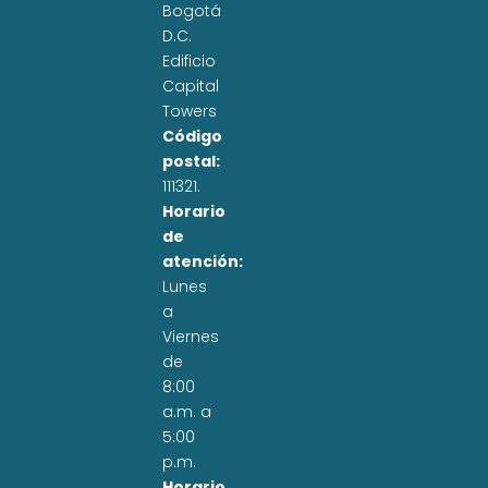
Bogotá
D.C.
Edificio
Capital
Towers
Código
postal:
111321.
Horario
de
atención:
Lunes
a
Viernes
de
8:00
a.m. a
5:00
p.m.
Horario