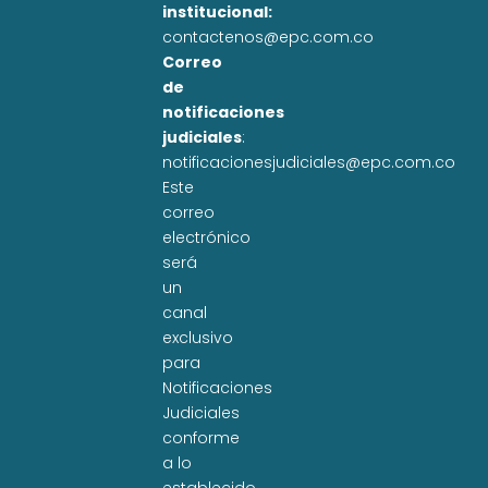
institucional:
contactenos@epc.com.co
Correo
de
notificaciones
judiciales
:
notificacionesjudiciales@epc.com.co
Este
correo
electrónico
será
un
canal
exclusivo
para
Notificaciones
Judiciales
conforme
a lo