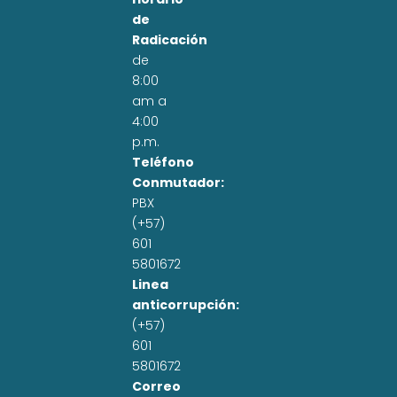
de
Radicación
de
8:00
am a
4:00
p.m.
Teléfono
Conmutador:
PBX
(+57)
601
5801672
Linea
anticorrupción:
(+57)
601
5801672
Correo