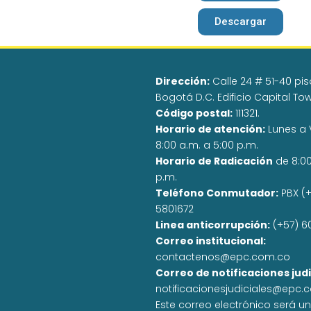
Descargar
Dirección:
Calle 24 # 51-40 pisos
Bogotá D.C. Edificio Capital To
Código postal:
111321.
Horario de atención:
Lunes a 
8:00 a.m. a 5:00 p.m.
Horario de Radicación
de 8:0
p.m.
Teléfono Conmutador:
PBX (+
5801672
Linea anticorrupción:
(+57) 6
Correo institucional:
contactenos@epc.com.co
Correo de notificaciones judi
notificacionesjudiciales@epc.
Este correo electrónico será u