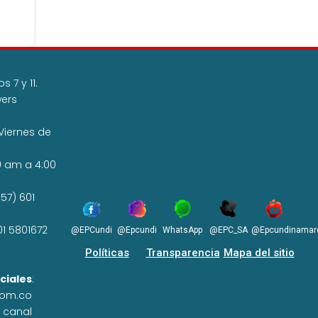
 7 y 11.
wers
Viernes de
0 am a 4:00
57) 601
01 5801672
@EPCundi
@Epcundi
WhatsApp
@EPC_SA
@Epcundinamar
Políticas
Transparencia
Mapa del sitio
ciales
:
com.co
n canal