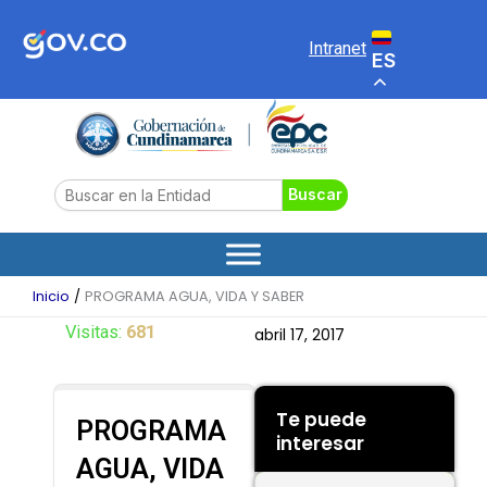
Ir
al
Intranet
ES
contenido
Search
Buscar
Inicio
PROGRAMA AGUA, VIDA Y SABER
Visitas:
681
abril 17, 2017
Te puede
PROGRAMA
interesar
AGUA, VIDA