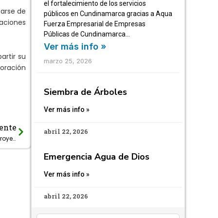
el fortalecimiento de los servicios
tarse de
públicos en Cundinamarca gracias a Aqua
raciones
Fuerza Empresarial de Empresas
Públicas de Cundinamarca…
Ver más info »
artir su
marzo 25, 2026
oración
Siembra de Árboles
Ver más info »
ente
Next
abril 22, 2026
En unión tripartita fortalecemos el proyecto: Acueducto La Mesa – Anapoima
Emergencia Agua de Dios
Ver más info »
abril 22, 2026