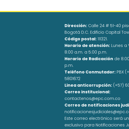
Dirección:
Calle 24 # 51-40 pisos
Bogotá D.C. Edificio Capital To
Código postal:
111321.
Horario de atención:
Lunes a 
8:00 a.m. a 5:00 p.m.
Horario de Radicación
de 8:0
p.m.
Teléfono Conmutador:
PBX (+
5801672
Linea anticorrupción:
(+57) 6
Correo institucional:
contactenos@epc.com.co
Correo de notificaciones judi
notificacionesjudiciales@epc.
Este correo electrónico será u
exclusivo para Notificaciones J