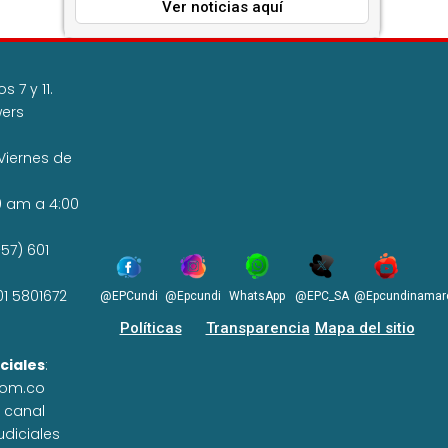
Ver noticias aquí
 7 y 11.
wers
Viernes de
0 am a 4:00
57) 601
01 5801672
@EPCundi
@Epcundi
WhatsApp
@EPC_SA
@Epcundinamar
Políticas
Transparencia
Mapa del sitio
ciales
:
com.co
n canal
udiciales