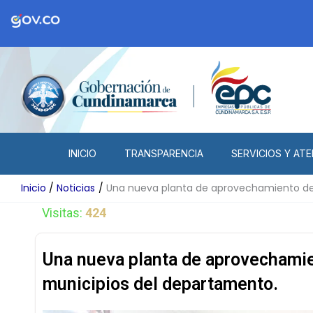
Ir
al
contenido
INICIO
TRANSPARENCIA
SERVICIOS Y ATE
Inicio
Noticias
Una nueva planta de aprovechamiento de r
Visitas:
424
Una nueva planta de aprovechamien
municipios del departamento.