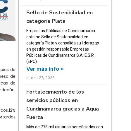
Sello de Sostenibilidad en
categoría Plata
Empresas Públicas de Cundinamarca
obtiene Sello de Sostenibilidad en
categoría Plata y consolida su liderazgo
en gestión responsable Empresas
Públicas de Cundinamarca S.A. E.S.P.
(EPC)…
Ver más info »
ipios de
 mesa de
marzo 27, 2026
icas de
ondecún,
Fortalecimiento de los
servicios públicos en
Cundinamarca gracias a Aqua
icos,12%
Fuerza
ortardas
Más de 778 mil usuarios beneficiados con